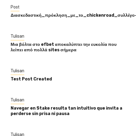
Post
Διασκεδαστική_πρόκληση_με_το_chickenroad_συλλέγ
Tulisan
Μια βόλτα στο efbet αποκαλύπτει την ευκολία που
λείπει από πολλά sites σήμερα
Tulisan
Test Post Created
Tulisan
Navegar en Stake resulta tan intuitivo que invita a
perderse sin prisa ni pausa
Tulisan