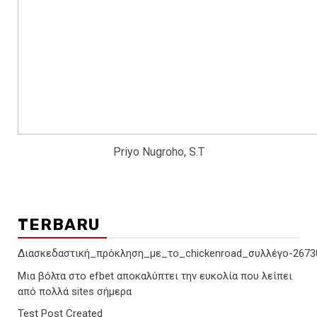
Priyo Nugroho, S.T
TERBARU
Διασκεδαστική_πρόκληση_με_το_chickenroad_συλλέγο-2673
Μια βόλτα στο efbet αποκαλύπτει την ευκολία που λείπει
από πολλά sites σήμερα
Test Post Created