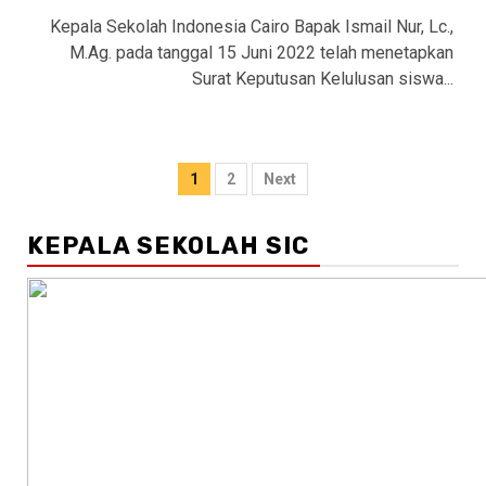
Kepala Sekolah Indonesia Cairo Bapak Ismail Nur, Lc.,
M.Ag. pada tanggal 15 Juni 2022 telah menetapkan
Surat Keputusan Kelulusan siswa...
Posts
1
2
Next
pagination
KEPALA SEKOLAH SIC