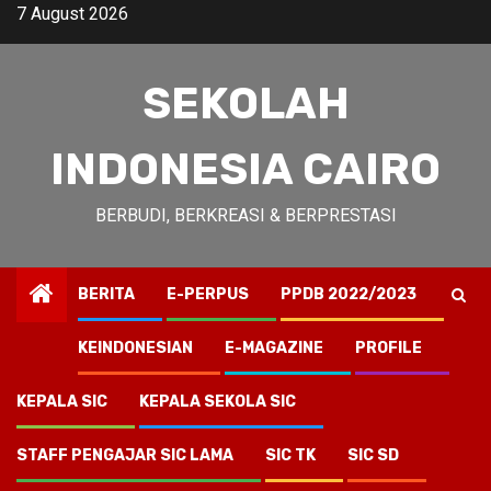
Skip
7 August 2026
to
content
SEKOLAH
INDONESIA CAIRO
BERBUDI, BERKREASI & BERPRESTASI
BERITA
E-PERPUS
PPDB 2022/2023
KEINDONESIAN
E-MAGAZINE
PROFILE
KEPALA SIC
KEPALA SEKOLA SIC
STAFF PENGAJAR SIC LAMA
SIC TK
SIC SD