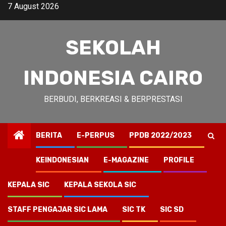
Skip
7 August 2026
to
content
SEKOLAH
INDONESIA CAIRO
BERBUDI, BERKREASI & BERPRESTASI
BERITA
E-PERPUS
PPDB 2022/2023
KEINDONESIAN
E-MAGAZINE
PROFILE
KEPALA SIC
KEPALA SEKOLA SIC
STAFF PENGAJAR SIC LAMA
SIC TK
SIC SD