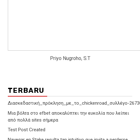
Priyo Nugroho, S.T
TERBARU
Διασκεδαστική_πρόκληση_με_το_chickenroad_συλλέγο-2673
Μια βόλτα στο efbet αποκαλύπτει την ευκολία που λείπει
από πολλά sites σήμερα
Test Post Created
Navegar en Stake resulta tan intuitivo que invita a perderse