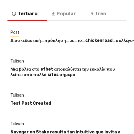
Terbaru
Popular
Tren
Post
Διασκεδαστική_πρόκληση_με_το_chickenroad_συλλέγ
Tulisan
Μια βόλτα στο efbet αποκαλύπτει την ευκολία που
λείπει από πολλά sites σήμερα
Tulisan
Test Post Created
Tulisan
Navegar en Stake resulta tan intuitivo que invita a