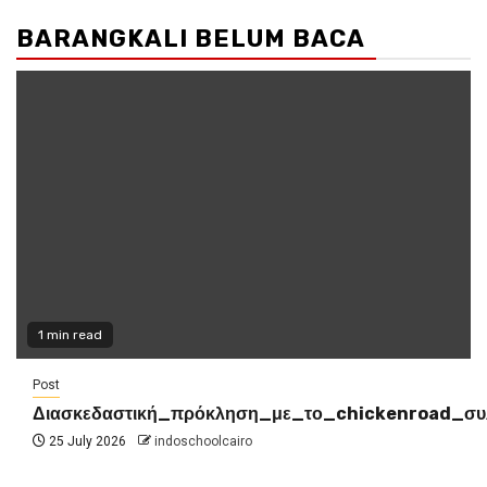
BARANGKALI BELUM BACA
1 min read
Post
Διασκεδαστική_πρόκληση_με_το_chickenroad_συ
25 July 2026
indoschoolcairo