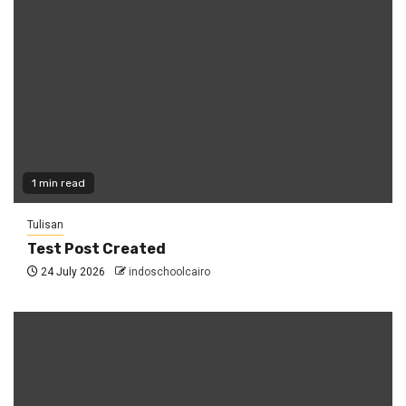
1 min read
Tulisan
Test Post Created
24 July 2026
indoschoolcairo