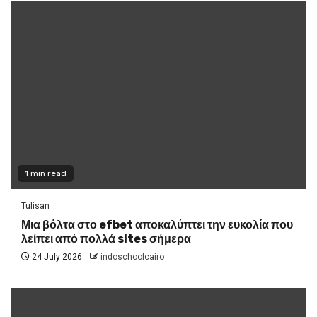
1 min read
Tulisan
Μια βόλτα στο efbet αποκαλύπτει την ευκολία που
λείπει από πολλά sites σήμερα
24 July 2026
indoschoolcairo