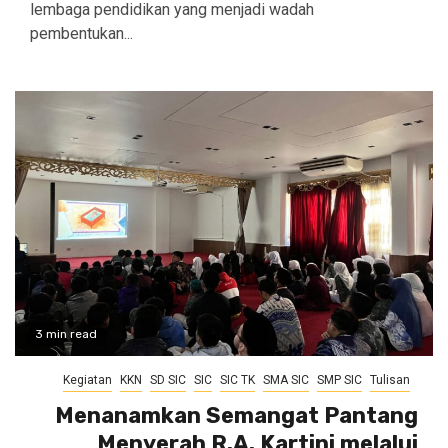
lembaga pendidikan yang menjadi wadah
pembentukan...
3 min read
Kegiatan
KKN
SD SIC
SIC
SIC TK
SMA SIC
SMP SIC
Tulisan
Menanamkan Semangat Pantang
Menyerah R.A. Kartini melalui