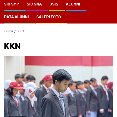
SIC SMP
SIC SMA
OSIS
ALUMNI
DATA ALUMNI
GALERI FOTO
Home
KKN
KKN