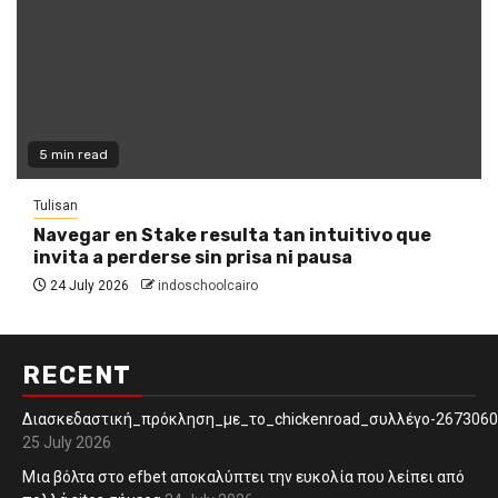
5 min read
Tulisan
Navegar en Stake resulta tan intuitivo que
invita a perderse sin prisa ni pausa
24 July 2026
indoschoolcairo
RECENT
Διασκεδαστική_πρόκληση_με_το_chickenroad_συλλέγο-267306
25 July 2026
Μια βόλτα στο efbet αποκαλύπτει την ευκολία που λείπει από